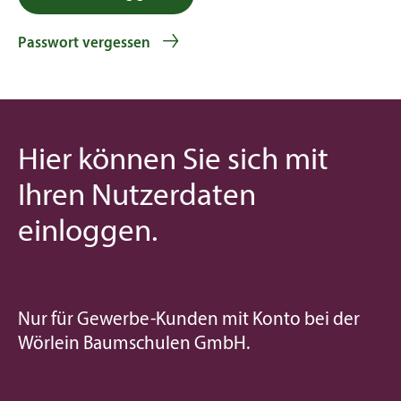
Passwort vergessen
Hier können Sie sich mit
Ihren Nutzerdaten
einloggen.
Nur für Gewerbe-Kunden mit Konto bei der
Wir verwenden Cookies, um Ihnen das beste Erlebnis auf unserer
Website zu bieten.
Wörlein Baumschulen GmbH.
Annehmen
Ablehnen
Einstellungen