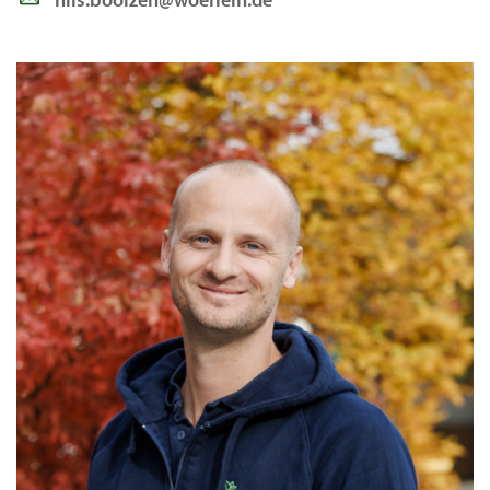
nils.boolzen@woerlein.de