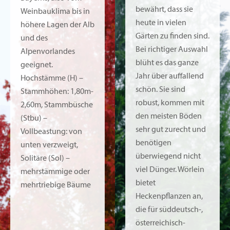
bewährt, dass sie
Weinbauklima bis in
heute in vielen
höhere Lagen der Alb
Gärten zu finden sind.
und des
Bei richtiger Auswahl
Alpenvorlandes
blüht es das ganze
geeignet.
Jahr über auffallend
Hochstämme (H) –
schön. Sie sind
Stammhöhen: 1,80m-
robust, kommen mit
2,60m, Stammbüsche
den meisten Böden
(Stbu) –
sehr gut zurecht und
Vollbeastung: von
benötigen
unten verzweigt,
überwiegend nicht
Solitäre (Sol) –
viel Dünger. Wörlein
mehrstämmige oder
bietet
mehrtriebige Bäume
Heckenpflanzen an,
die für süddeutsch-,
österreichisch-