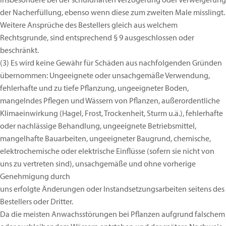
insbesondere bei der schuldhaften Verzögerung oder Verweigerung
der Nacherfüllung, ebenso wenn diese zum zweiten Male misslingt.
Weitere Ansprüche des Bestellers gleich aus welchem
Rechtsgrunde, sind entsprechend § 9 ausgeschlossen oder
beschränkt.
(3)
Es wird keine Gewähr für Schäden aus nachfolgenden Gründen
übernommen: Ungeeignete oder unsachgemäße Verwendung,
fehlerhafte und zu tiefe Pflanzung, ungeeigneter Boden,
mangelndes Pflegen und Wässern von Pflanzen, außerordentliche
Klimaeinwirkung (Hagel, Frost, Trockenheit, Sturm u.ä.), fehlerhafte
oder nachlässige Behandlung, ungeeignete Betriebsmittel,
mangelhafte Bauarbeiten, ungeeigneter Baugrund, chemische,
elektrochemische oder elektrische Einflüsse (sofern sie nicht von
uns zu vertreten sind), unsachgemäße und ohne vorherige
Genehmigung durch
uns erfolgte Änderungen oder Instandsetzungsarbeiten seitens des
Bestellers oder Dritter.
Da die meisten Anwachsstörungen bei Pflanzen aufgrund falschem