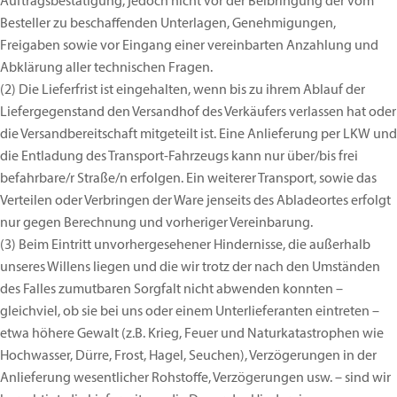
Auftragsbestätigung, jedoch nicht vor der Beibringung der vom
Besteller zu beschaffenden Unterlagen, Genehmigungen,
Freigaben sowie vor Eingang einer vereinbarten Anzahlung und
Abklärung aller technischen Fragen.
(2)
Die Lieferfrist ist eingehalten, wenn bis zu ihrem Ablauf der
Liefergegenstand den Versandhof des Verkäufers verlassen hat oder
die Versandbereitschaft mitgeteilt ist. Eine Anlieferung per LKW und
die Entladung des Transport-Fahrzeugs kann nur über/bis frei
befahrbare/r Straße/n erfolgen. Ein weiterer Transport, sowie das
Verteilen oder Verbringen der Ware jenseits des Abladeortes erfolgt
nur gegen Berechnung und vorheriger Vereinbarung.
(3)
Beim Eintritt unvorhergesehener Hindernisse, die außerhalb
unseres Willens liegen und die wir trotz der nach den Umständen
des Falles zumutbaren Sorgfalt nicht abwenden konnten –
gleichviel, ob sie bei uns oder einem Unterlieferanten eintreten –
etwa höhere Gewalt (z.B. Krieg, Feuer und Naturkatastrophen wie
Hochwasser, Dürre, Frost, Hagel, Seuchen), Verzögerungen in der
Anlieferung wesentlicher Rohstoffe, Verzögerungen usw. – sind wir