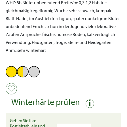
WHZ:
5b
Blüte:
unbedeutend
Breite/m:
0,7-1,2
Habitus:
gleichmäßig kegelförmig
Wuchs:
sehr schwach, kompakt
Blatt:
Nadel, im Austrieb frischgrün, später dunkelgrün
Blüte:
unbedeutend
Frucht:
schon in der Jugend viele dekorative
Zapfen
Ansprüche:
frische, humose Böden, kalkverträglich
Verwendung:
Hausgärten, Tröge, Stein- und Heidegärten
Anm.:
sehr winterhart
Winterhärte prüfen
i
Geben Sie Ihre
Postleitzahl ein und