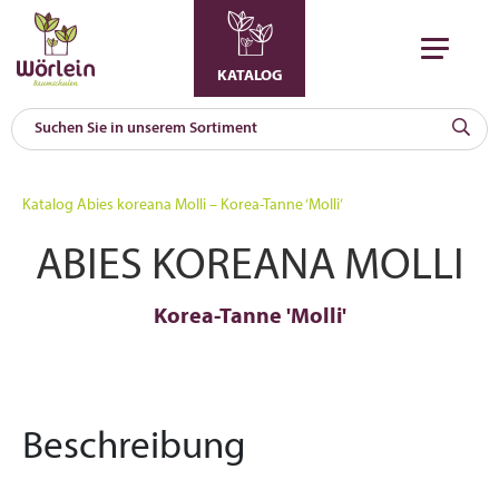
KATALOG
KAT
0
Katalog
Abies koreana Molli – Korea-Tanne ‘Molli’
a
ABIES KOREANA MOLLI
A
F
l
Korea-Tanne 'Molli'
Beschreibung