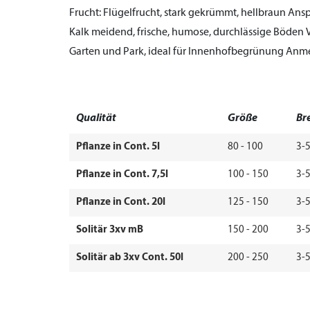
Frucht:
Flügelfrucht, stark gekrümmt, hellbraun
Ansp
Kalk meidend, frische, humose, durchlässige Böden
Garten und Park, ideal für Innenhofbegrünung
Anme
Qualität
Größe
Br
Pflanze in Cont. 5l
80 - 100
3-
Pflanze in Cont. 7,5l
100 - 150
3-
Pflanze in Cont. 20l
125 - 150
3-
Solitär 3xv mB
150 - 200
3-
Solitär ab 3xv Cont. 50l
200 - 250
3-