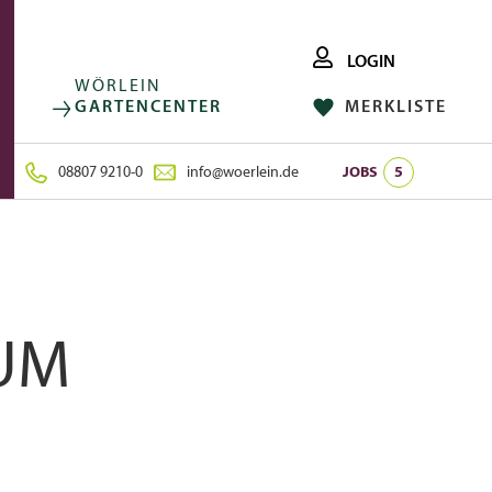
LOGIN
WÖRLEIN
GARTENCENTER
MERKLISTE
FACEBOOK
FOLGE UNS AUF:
INSTAGRAM
08807 9210-0
info@woerlein.de
JOBS
5
UM