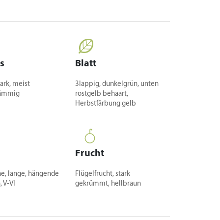
s
Blatt
ark, meist
3lappig, dunkelgrün, unten
ämmig
rostgelb behaart,
Herbstfärbung gelb
Frucht
he, lange, hängende
Flügelfrucht, stark
, V-VI
gekrümmt, hellbraun