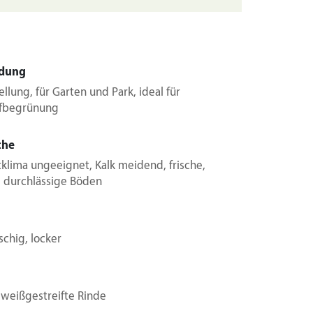
dung
tellung, für Garten und Park, ideal für
fbegrünung
che
tklima ungeeignet, Kalk meidend, frische,
 durchlässige Böden
schig, locker
g weißgestreifte Rinde