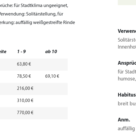
rüche:
für Stadtklima ungeeignet,
Verwendung:
Solitärstellung, für
rkung:
auffällig weißgestreifte Rinde
Verwen
Solitärs
Innenho
eite
1 - 9
ab 10
Ansprü
5
63,80 €
für Stad
5
78,50 €
69,10 €
humose,
5
216,00 €
Habitus
5
310,00 €
breit bu
5
770,00 €
Anm.
auffälli