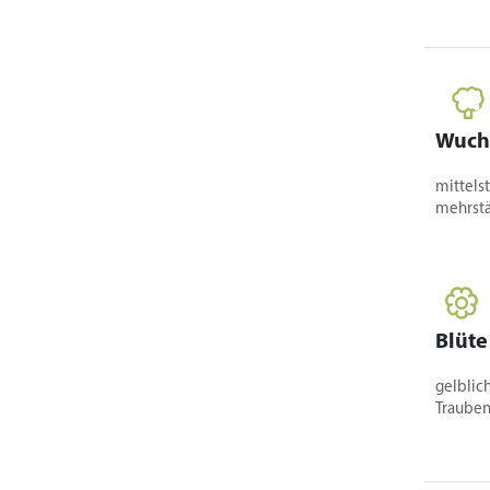
Wuch
mittelst
mehrst
Blüte
gelblic
Trauben