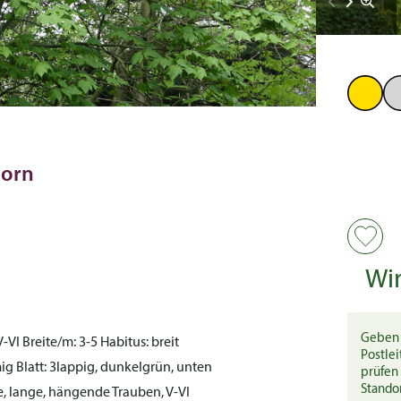
horn
Wi
Geben 
V-VI
Breite/m:
3-5
Habitus:
breit
Postlei
mig
Blatt:
3lappig, dunkelgrün, unten
prüfen 
Stando
e, lange, hängende Trauben, V-VI