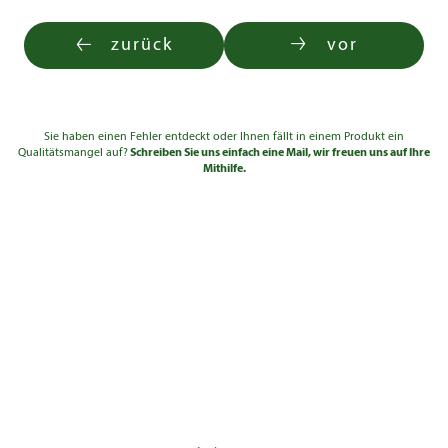
Sol.Hochstamm 5xv
2.910,00
25 - 30
3-4
mDb
€
zurück
vor
Sol.Hochstamm 4xv
2.040,00
25 - 30
3-4
mDb
€
Sol.Hochstamm 5xv
3.680,00
30 - 35
3-4
mDb
€
Sie haben einen Fehler entdeckt oder Ihnen fällt in einem Produkt ein
Qualitätsmangel auf?
Schreiben Sie uns einfach eine Mail, wir freuen uns auf Ihre
Sol.Hochstamm 5xv
Mithilfe.
4.650,00
35 - 40
3-4
mDb
€