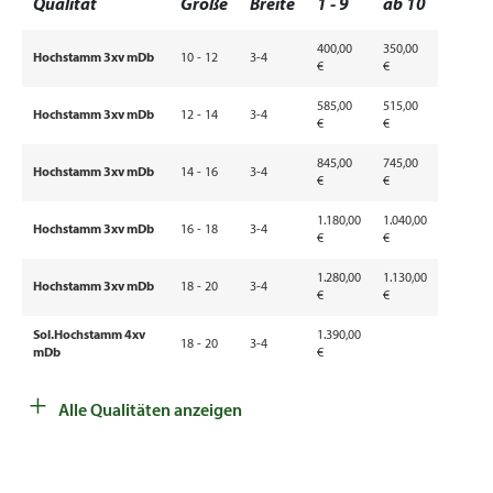
Qualität
Größe
Breite
1 - 9
ab 10
400,00
350,00
Hochstamm 3xv mDb
10 - 12
3-4
€
€
585,00
515,00
Hochstamm 3xv mDb
12 - 14
3-4
€
€
845,00
745,00
Hochstamm 3xv mDb
14 - 16
3-4
€
€
1.180,00
1.040,00
Hochstamm 3xv mDb
16 - 18
3-4
€
€
1.280,00
1.130,00
Hochstamm 3xv mDb
18 - 20
3-4
€
€
Sol.Hochstamm 4xv
1.390,00
18 - 20
3-4
mDb
€
+
Sol.Hochstamm 4xv
1.590,00
20 - 25
3-4
Alle Qualitäten anzeigen
mDb
€
Sol.Hochstamm 4xv
1.940,00
20 - 25
3-4
mDb
€