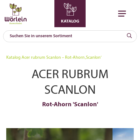
KATALOG
KAT
0
Katalog
Acer rubrum Scanlon – Rot-Ahorn ‚Scanlon‘
a
ACER RUBRUM
A
F
l
SCANLON
Rot-Ahorn 'Scanlon'