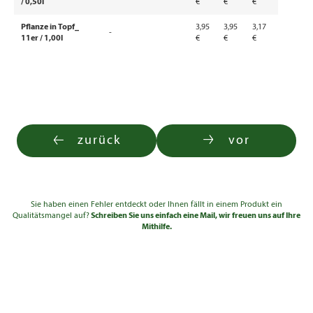
/ 0,50l
€
€
€
Pflanze in Topf_
3,95
3,95
3,17
-
11er / 1,00l
€
€
€
zurück
vor
Sie haben einen Fehler entdeckt oder Ihnen fällt in einem Produkt ein
Qualitätsmangel auf?
Schreiben Sie uns einfach eine Mail, wir freuen uns auf Ihre
Mithilfe.