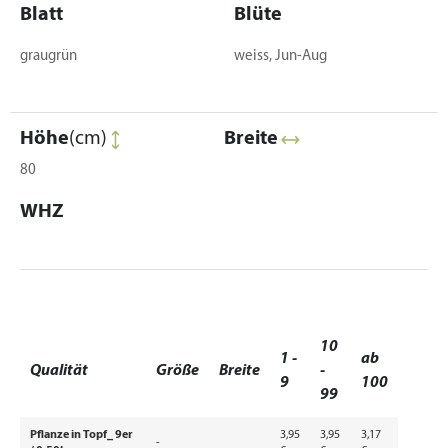
Blatt
Blüte
graugrün
weiss, Jun-Aug
Höhe
(cm)
Breite
80
WHZ
10
1 -
ab
Qualität
Größe
Breite
-
9
100
99
Pflanze in Topf_ 9er
3,95
3,95
3,17
-