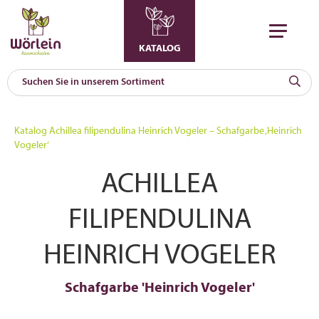
KATALOG
KAT
0
Katalog
Achillea filipendulina Heinrich Vogeler – Schafgarbe ‚Heinrich
a
Vogeler‘
A
ACHILLEA
F
l
FILIPENDULINA
HEINRICH VOGELER
Schafgarbe 'Heinrich Vogeler'