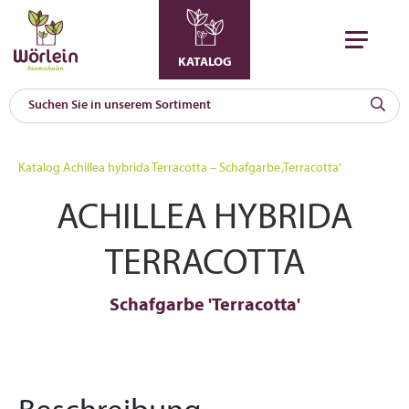
KATALOG
KAT
0
Katalog
Achillea hybrida Terracotta – Schafgarbe ‚Terracotta‘
a
ACHILLEA HYBRIDA
A
F
l
TERRACOTTA
Schafgarbe 'Terracotta'