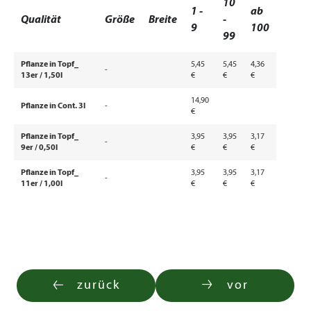
10
1 -
ab
Qualität
Größe
Breite
-
9
100
99
Pflanze in Topf_
5,45
5,45
4,36
-
13er / 1,50l
€
€
€
14,90
Pflanze in Cont. 3l
-
€
Pflanze in Topf_
3,95
3,95
3,17
-
9er / 0,50l
€
€
€
Pflanze in Topf_
3,95
3,95
3,17
-
11er / 1,00l
€
€
€
zurück
vor