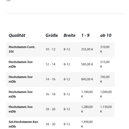
5b
Qualität
Größe
Breite
1 - 9
ab 10
Hochstamm Cont.
310,00
10 - 12
8-12
355,00 €
30l
€
Hochstamm 3xv
515,00
12 - 14
8-12
585,00 €
mDb
€
Hochstamm 3xv
745,00
14 - 16
8-12
845,00 €
mDb
€
Hochstamm 3xv
1.180,00
1.040,00
16 - 18
8-12
mDb
€
€
Hochstamm 3xv
1.280,00
1.130,00
18 - 20
8-12
mDb
€
€
Sol.Hochstamm 4xv
1.390,00
18 - 20
8-12
mDb
€