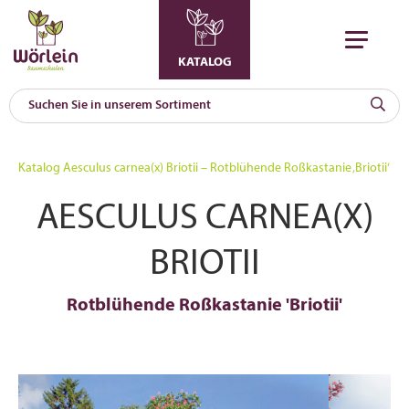
KATALOG
KAT
0
Katalog
Aesculus carnea(x) Briotii – Rotblühende Roßkastanie ‚Briotii‘
a
AESCULUS CARNEA(X)
A
F
l
BRIOTII
Rotblühende Roßkastanie 'Briotii'