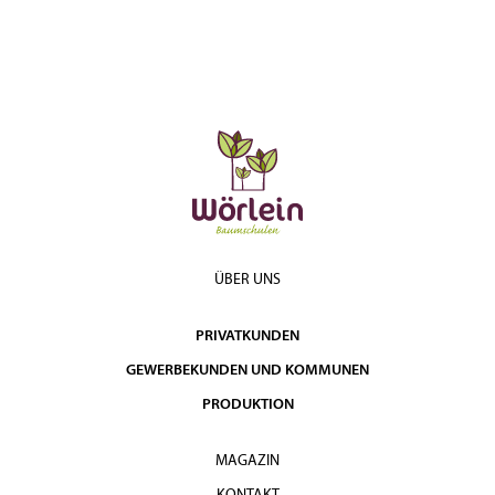
40 - 45
8-12
mDb
€
Sol.Hochstamm 6xv
8.950,00
45 - 50
8-12
mDb
€
Sol.Hochstamm 6xv
11.450,00
50 - 60
8-12
mDb
€
Sol.Hochstamm 6xv
15.300,00
60 - 70
8-12
mDb
€
ÜBER UNS
PRIVATKUNDEN
GEWERBEKUNDEN UND KOMMUNEN
PRODUKTION
MAGAZIN