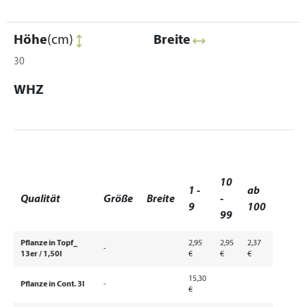
Höhe
(cm)
Breite
30
WHZ
10
1 -
ab
Qualität
Größe
Breite
-
9
100
99
Pflanze in Topf_
2,95
2,95
2,37
-
13er / 1,50l
€
€
€
15,30
Pflanze in Cont. 3l
-
€