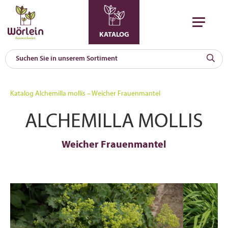
KATALOG
KAT
0
Katalog
Alchemilla mollis – Weicher Frauenmantel
a
ALCHEMILLA MOLLIS
A
F
l
Weicher Frauenmantel