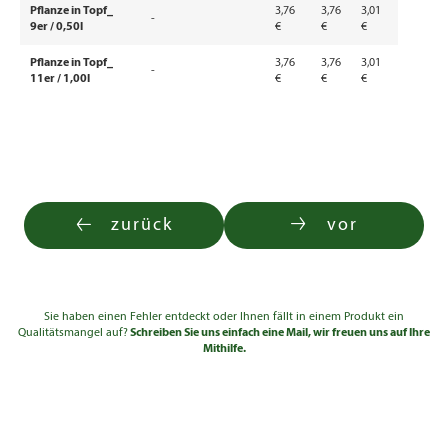
Pflanze in Topf_
3,76
3,76
3,01
-
9er / 0,50l
€
€
€
Pflanze in Topf_
3,76
3,76
3,01
-
11er / 1,00l
€
€
€
zurück
vor
Sie haben einen Fehler entdeckt oder Ihnen fällt in einem Produkt ein
Qualitätsmangel auf?
Schreiben Sie uns einfach eine Mail, wir freuen uns auf Ihre
Mithilfe.