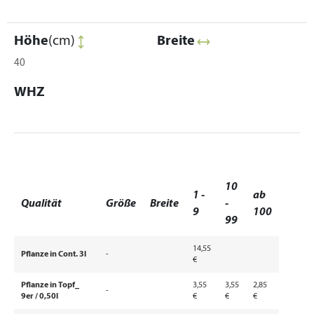
Höhe
(cm)
Breite
40
WHZ
10
1 -
ab
Qualität
Größe
Breite
-
9
100
99
14,55
Pflanze in Cont. 3l
-
€
Pflanze in Topf_
3,55
3,55
2,85
-
9er / 0,50l
€
€
€