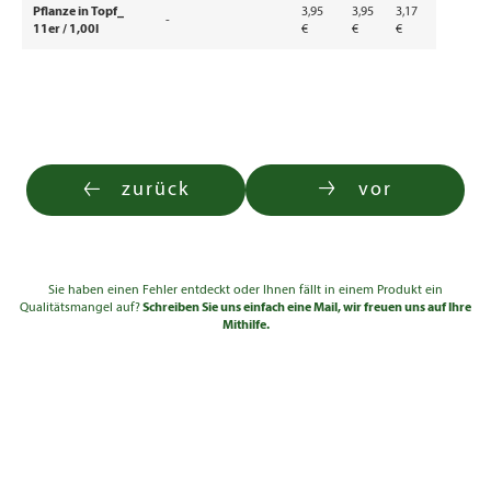
Pflanze in Topf_
3,95
3,95
3,17
-
11er / 1,00l
€
€
€
zurück
vor
Sie haben einen Fehler entdeckt oder Ihnen fällt in einem Produkt ein
Qualitätsmangel auf?
Schreiben Sie uns einfach eine Mail, wir freuen uns auf Ihre
Mithilfe.