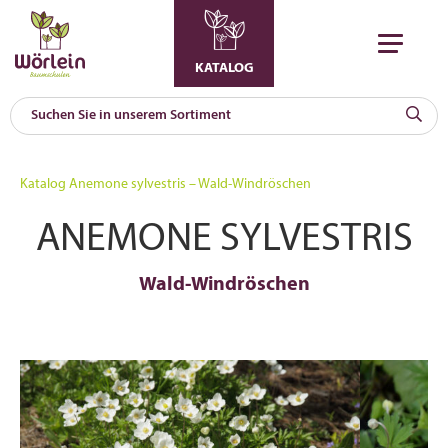
KATALOG
KAT
0
Katalog
Anemone sylvestris – Wald-Windröschen
a
ANEMONE SYLVESTRIS
A
F
l
Wald-Windröschen