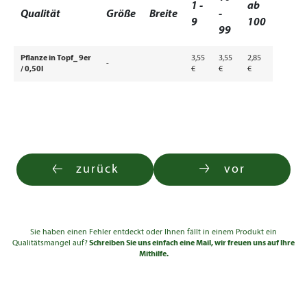
1 -
ab
Qualität
Größe
Breite
-
9
100
99
Pflanze in Topf_ 9er
3,55
3,55
2,85
-
/ 0,50l
€
€
€
zurück
vor
Sie haben einen Fehler entdeckt oder Ihnen fällt in einem Produkt ein
Qualitätsmangel auf?
Schreiben Sie uns einfach eine Mail, wir freuen uns auf Ihre
Mithilfe.