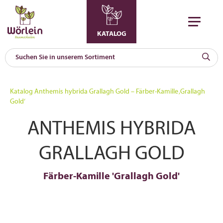
KATALOG
KAT
0
Katalog
Anthemis hybrida Grallagh Gold – Färber-Kamille ‚Grallagh
a
Gold‘
A
ANTHEMIS HYBRIDA
F
l
GRALLAGH GOLD
Färber-Kamille 'Grallagh Gold'