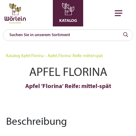
KATALOG
KAT
0
Katalog
Apfel Florina – Apfel ‚Florina‘ Reife: mittel-spät
a
APFEL FLORINA
A
F
l
Apfel 'Florina' Reife: mittel-spät
Beschreibung