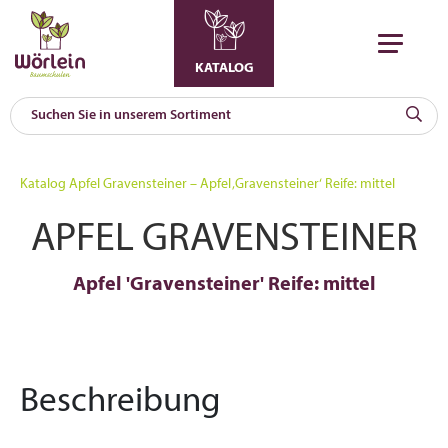
KATALOG
KAT
0
Katalog
Apfel Gravensteiner – Apfel ‚Gravensteiner‘ Reife: mittel
a
APFEL GRAVENSTEINER
A
F
l
Apfel 'Gravensteiner' Reife: mittel
Beschreibung