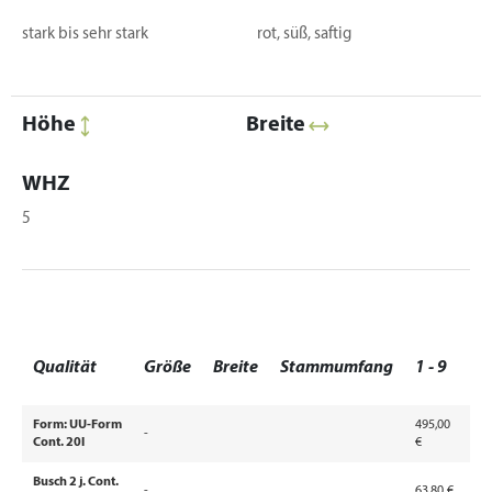
stark bis sehr stark
rot, süß, saftig
Höhe
Breite
WHZ
5
1
Qualität
Größe
Breite
Stammumfang
1 - 9
9
Form: UU-Form
495,00
-
Cont. 20l
€
Busch 2 j. Cont.
-
63,80 €