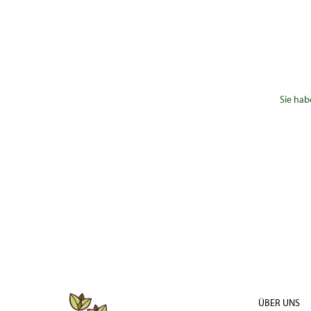
Halbstamm 3xv
16 - 18
mDb
Sol.Hochstamm
20 - 25
4xv mDb
Hochstamm
Sie hab
20 - 25
4xv mDb
Sol.Hochstamm
25 - 30
4xv mDb
ÜBER UNS