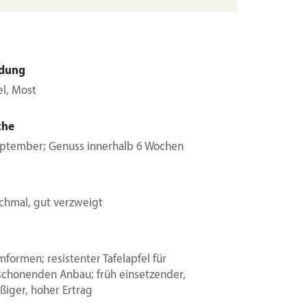
dung
el, Most
che
eptember; Genuss innerhalb 6 Wochen
schmal, gut verzweigt
mformen; resistenter Tafelapfel für
chonenden Anbau; früh einsetzender,
ßiger, hoher Ertrag