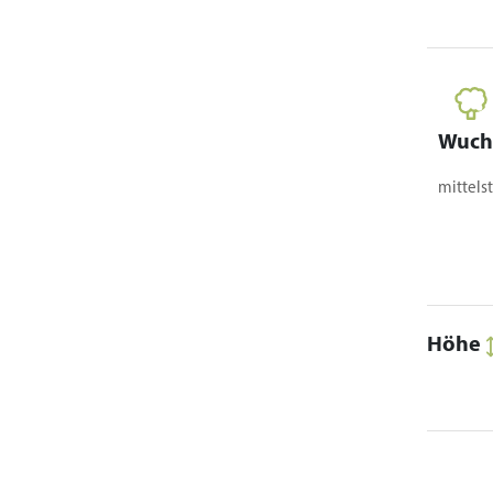
229,00 €
400,00 €
350,00 €
Wuch
mittels
510,00 €
450,00 €
585,00 €
515,00 €
730,00 €
645,00 €
Höhe
845,00 €
745,00 €
1.020,00
900,00 €
€