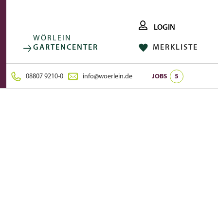
LOGIN
WÖRLEIN
GARTENCENTER
MERKLISTE
FACEBOOK
FOLGE UNS AUF:
INSTAGRAM
08807 9210-0
info@woerlein.de
JOBS
5