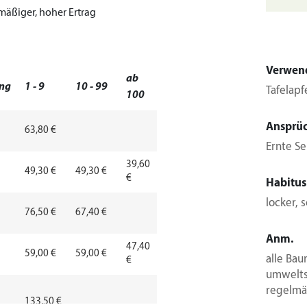
äßiger, hoher Ertrag
Verwen
ab
ng
1 - 9
10 - 99
Tafelapf
100
Ansprü
63,80 €
Ernte S
39,60
49,30 €
49,30 €
€
Habitus
locker, 
76,50 €
67,40 €
Anm.
47,40
59,00 €
59,00 €
alle Bau
€
umwelts
regelmä
133,50 €