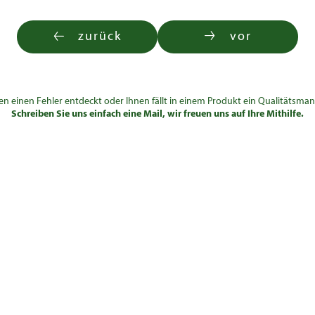
1.180,00
1.040,00
€
€
zurück
vor
2.100,00
€
en einen Fehler entdeckt oder Ihnen fällt in einem Produkt ein Qualitätsman
1.940,00
1.710,00
Schreiben Sie uns einfach eine Mail, wir freuen uns auf Ihre Mithilfe.
€
€
2.600,00
€