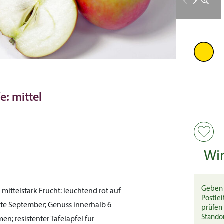
e: mittel
Wi
Geben 
:
mittelstark
Frucht:
leuchtend rot auf
Postlei
te September; Genuss innerhalb 6
prüfen 
Stando
en; resistenter Tafelapfel für