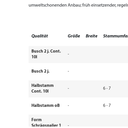
umweltschonenden Anbau; früh einsetzender, regelm
Qualität
Größe
Breite
Stammumfa
Busch 2 j. Cont.
-
10l
Busch 2 j.
-
Halbstamm
-
6 - 7
Cont. 10l
Halbstamm oB
-
6 - 7
Form
Schrägspalier 1
-