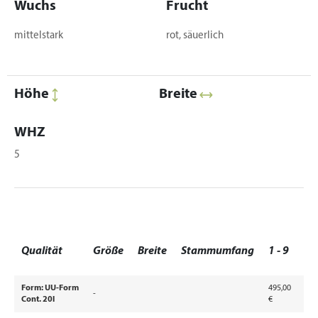
Wuchs
Frucht
mittelstark
rot, säuerlich
Höhe
Breite
WHZ
5
1
Qualität
Größe
Breite
Stammumfang
1 - 9
9
Form: UU-Form
495,00
-
Cont. 20l
€