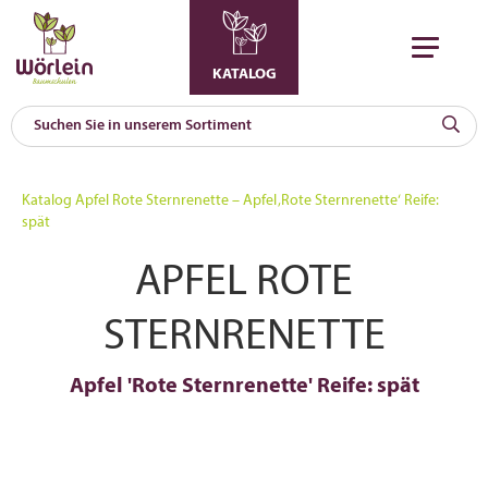
KATALOG
KAT
0
Katalog
Apfel Rote Sternrenette – Apfel ‚Rote Sternrenette‘ Reife:
a
spät
A
APFEL ROTE
F
l
STERNRENETTE
Apfel 'Rote Sternrenette' Reife: spät