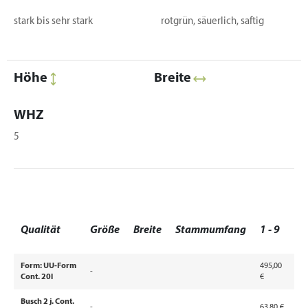
stark bis sehr stark
rotgrün, säuerlich, saftig
Höhe
Breite
WHZ
5
1
Qualität
Größe
Breite
Stammumfang
1 - 9
9
Form: UU-Form
495,00
-
Cont. 20l
€
Busch 2 j. Cont.
-
63,80 €