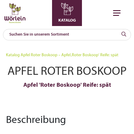
KATALOG
KAT
0
Katalog
Apfel Roter Boskoop – Apfel ‚Roter Boskoop‘ Reife: spät
a
APFEL ROTER BOSKOOP
A
F
l
Apfel 'Roter Boskoop' Reife: spät
Beschreibung