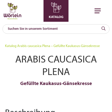
KATALOG
KAT
0
Katalog
Arabis caucasica Plena – Gefüllte Kaukasus-Gänsekresse
a
ARABIS CAUCASICA
A
F
l
PLENA
Gefüllte Kaukasus-Gänsekresse