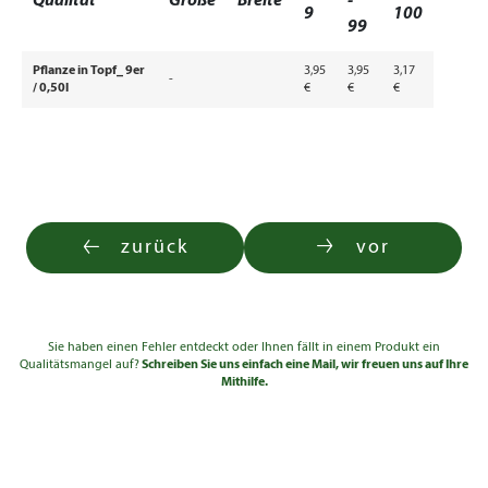
Qualität
Größe
Breite
-
9
100
99
Pflanze in Topf_ 9er
3,95
3,95
3,17
-
/ 0,50l
€
€
€
zurück
vor
Sie haben einen Fehler entdeckt oder Ihnen fällt in einem Produkt ein
Qualitätsmangel auf?
Schreiben Sie uns einfach eine Mail, wir freuen uns auf Ihre
Mithilfe.