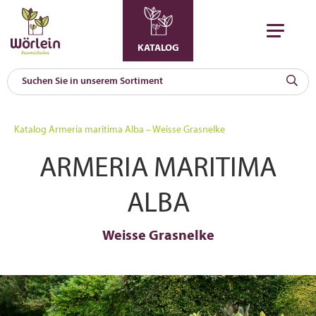
KATALOG
KAT
0
Katalog
Armeria maritima Alba – Weisse Grasnelke
a
ARMERIA MARITIMA
A
F
l
ALBA
Weisse Grasnelke