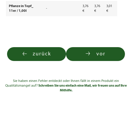
Pflanze in Topf_
3,76
3,76
3,01
-
11er / 1,00l
€
€
€
zurück
vor
Sie haben einen Fehler entdeckt oder Ihnen fällt in einem Produkt ein
Qualitätsmangel auf?
Schreiben Sie uns einfach eine Mail, wir freuen uns auf Ihre
Mithilfe.