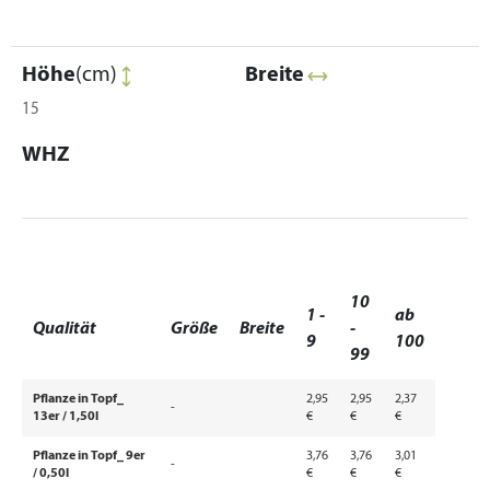
Höhe
(cm)
Breite
15
WHZ
10
1 -
ab
Qualität
Größe
Breite
-
9
100
99
Pflanze in Topf_
2,95
2,95
2,37
-
13er / 1,50l
€
€
€
Pflanze in Topf_ 9er
3,76
3,76
3,01
-
/ 0,50l
€
€
€