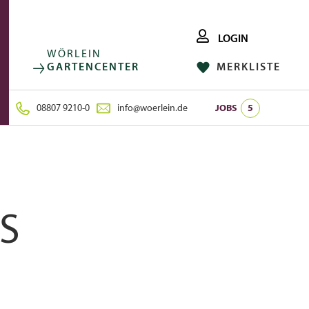
LOGIN
WÖRLEIN
GARTENCENTER
MERKLISTE
FACEBOOK
FOLGE UNS AUF:
INSTAGRAM
08807 9210-0
info@woerlein.de
JOBS
5
S