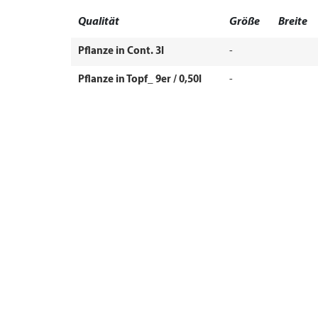
Qualität
Größe
Breite
Pflanze in Cont. 3l
-
Pflanze in Topf_ 9er / 0,50l
-