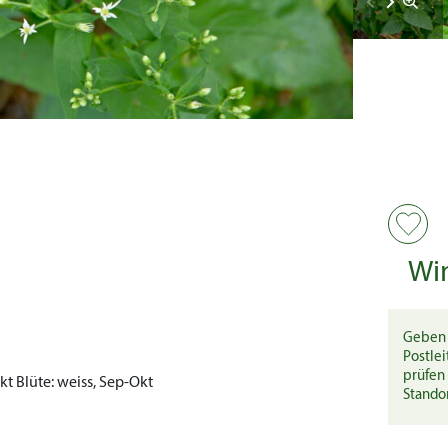
Wi
Geben 
Postlei
prüfen 
Okt
Blüte:
weiss, Sep-Okt
Stando