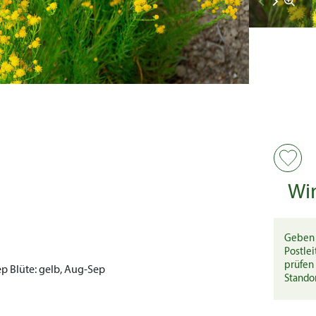
Wi
Geben 
Postlei
prüfen 
ep
Blüte:
gelb, Aug-Sep
Stando