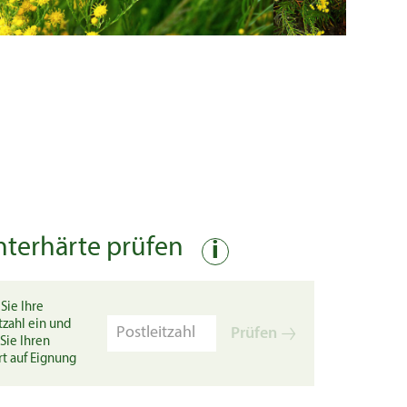
nterhärte prüfen
i
Sie Ihre
tzahl ein und
Prüfen
Sie Ihren
rt auf Eignung