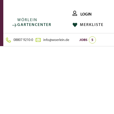
LOGIN
WÖRLEIN
GARTENCENTER
MERKLISTE
FACEBOOK
FOLGE UNS AUF:
INSTAGRAM
08807 9210-0
info@woerlein.de
JOBS
5