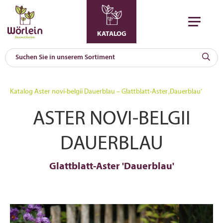
KATALOG
KAT
0
Katalog
Aster novi-belgii Dauerblau – Glattblatt-Aster ‚Dauerblau‘
a
ASTER NOVI-BELGII
A
F
l
DAUERBLAU
Glattblatt-Aster 'Dauerblau'