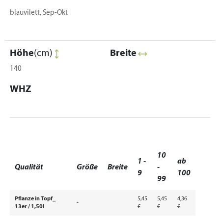
blauvilett, Sep-Okt
Höhe
(cm)
Breite
140
WHZ
10
1 -
ab
Qualität
Größe
Breite
-
9
100
99
Pflanze in Topf_
5,45
5,45
4,36
-
13er / 1,50l
€
€
€