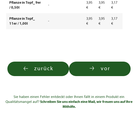
Pflanze in Topf_ 9er
3,95
3,95
3,17
-
/ 0,50l
€
€
€
Pflanze in Topf_
3,95
3,95
3,17
-
11er / 1,00l
€
€
€
zurück
vor
Sie haben einen Fehler entdeckt oder Ihnen fällt in einem Produkt ein
Qualitätsmangel auf?
Schreiben Sie uns einfach eine Mail, wir freuen uns auf Ihre
Mithilfe.