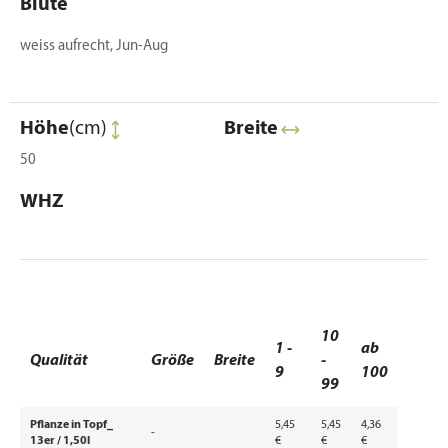
Blüte
weiss aufrecht, Jun-Aug
Höhe
(cm)
Breite
50
WHZ
10
1 -
ab
Qualität
Größe
Breite
-
9
100
99
Pflanze in Topf_
5,45
5,45
4,36
-
13er / 1,50l
€
€
€