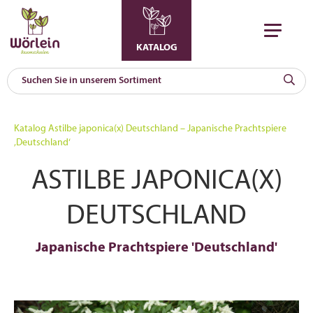
KATALOG
KAT
0
Katalog
Astilbe japonica(x) Deutschland – Japanische Prachtspiere
a
‚Deutschland‘
A
ASTILBE JAPONICA(X)
F
l
DEUTSCHLAND
Japanische Prachtspiere 'Deutschland'