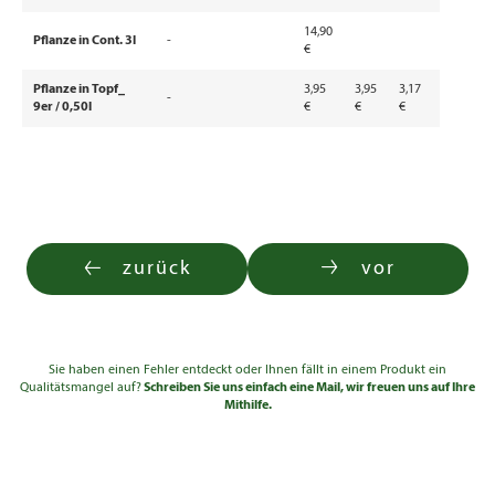
14,90
Pflanze in Cont. 3l
-
€
Pflanze in Topf_
3,95
3,95
3,17
-
9er / 0,50l
€
€
€
zurück
vor
Sie haben einen Fehler entdeckt oder Ihnen fällt in einem Produkt ein
Qualitätsmangel auf?
Schreiben Sie uns einfach eine Mail, wir freuen uns auf Ihre
Mithilfe.