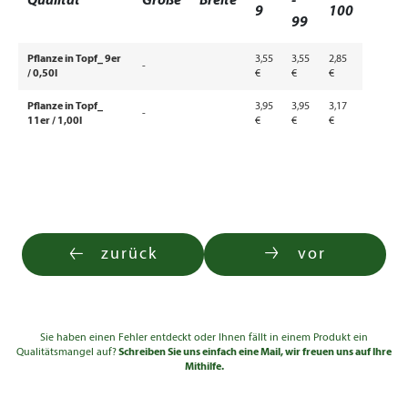
Qualität
Größe
Breite
-
9
100
99
Pflanze in Topf_ 9er
3,55
3,55
2,85
-
/ 0,50l
€
€
€
Pflanze in Topf_
3,95
3,95
3,17
-
11er / 1,00l
€
€
€
zurück
vor
Sie haben einen Fehler entdeckt oder Ihnen fällt in einem Produkt ein
Qualitätsmangel auf?
Schreiben Sie uns einfach eine Mail, wir freuen uns auf Ihre
Mithilfe.