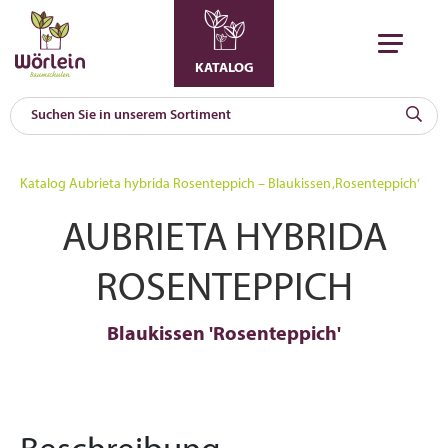
KATALOG
KAT
0
Katalog
Aubrieta hybrida Rosenteppich – Blaukissen ‚Rosenteppich‘
a
AUBRIETA HYBRIDA
A
F
l
ROSENTEPPICH
Blaukissen 'Rosenteppich'