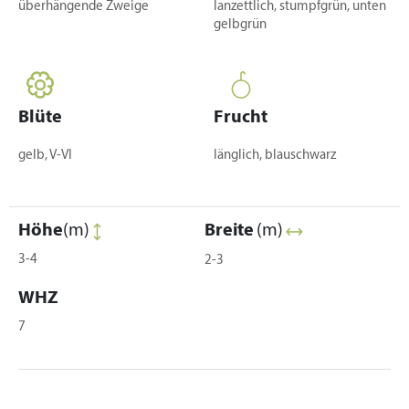
überhängende Zweige
lanzettlich, stumpfgrün, unten
gelbgrün
Blüte
Frucht
gelb, V-VI
länglich, blauschwarz
Höhe
(m)
Breite
(m)
3-4
2-3
WHZ
7