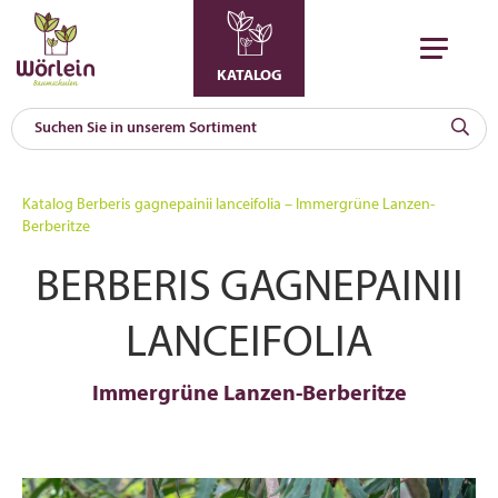
KATALOG
KAT
0
Katalog
Berberis gagnepainii lanceifolia – Immergrüne Lanzen-
a
Berberitze
A
BERBERIS GAGNEPAINII
F
l
LANCEIFOLIA
Immergrüne Lanzen-Berberitze