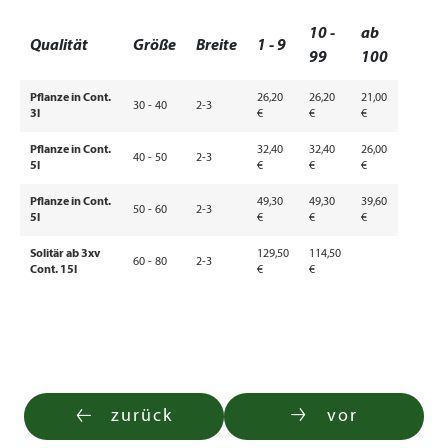
10 -
ab
Qualität
Größe
Breite
1 - 9
99
100
Pflanze in Cont.
26,20
26,20
21,00
30 - 40
2-3
3l
€
€
€
Pflanze in Cont.
32,40
32,40
26,00
40 - 50
2-3
5l
€
€
€
Pflanze in Cont.
49,30
49,30
39,60
50 - 60
2-3
5l
€
€
€
Solitär ab 3xv
129,50
114,50
60 - 80
2-3
Cont. 15l
€
€
zurück
vor