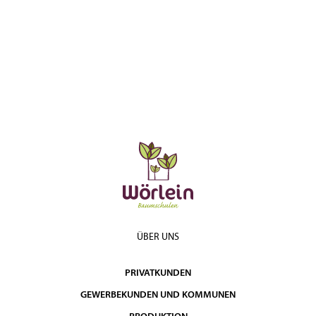
Hochstamm
450,00
3
10 - 12
Cont. 30l
€
€
Halbstamm 3xv
450,00
3
10 - 12
mDb
€
€
Hochstamm
510,00
4
12 - 14
3xv mDb
€
€
Halbstamm 3xv
660,00
5
12 - 14
mDb
€
€
Hochstamm
730,00
6
14 - 16
3xv mDb
€
€
Halbstamm 3xv
945,00
8
14 - 16
mDb
€
€
ÜBER UNS
Hochstamm
1.020,00
9
16 - 18
3xv mDb
€
€
PRIVATKUNDEN
Halbstamm 3xv
1.320,00
1.
16 - 18
mDb
€
€
GEWERBEKUNDEN UND KOMMUNEN
Hochstamm
1.430,00
1.