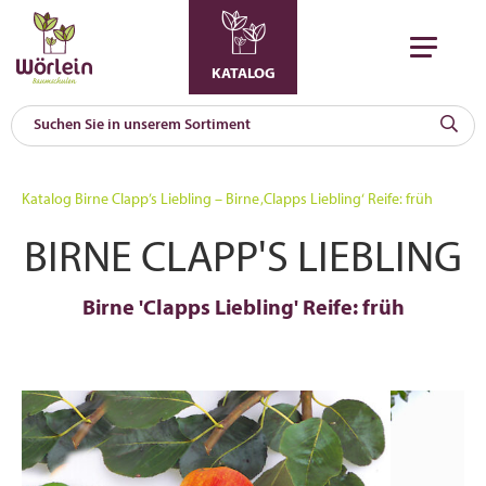
KATALOG
KAT
0
Katalog
Birne Clapp’s Liebling – Birne ‚Clapps Liebling‘ Reife: früh
a
BIRNE CLAPP'S LIEBLING
A
F
l
Birne 'Clapps Liebling' Reife: früh