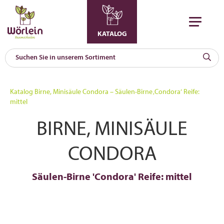
KATALOG
KAT
0
Katalog
Birne, Minisäule Condora – Säulen-Birne ‚Condora‘ Reife:
a
mittel
A
BIRNE, MINISÄULE
F
l
CONDORA
Säulen-Birne 'Condora' Reife: mittel