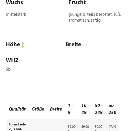
Wuchs
Frucht
mittelstark
grüngelb, teils berostet, süß,
aromatisch, saftig
Höhe
Breite
WHZ
5b
1 -
10 -
50 -
ab
Qualität
Größe
Breite
9
49
249
250
Form Säule
59,00
59,00
59,00
47,40
2 j. Cont.
-