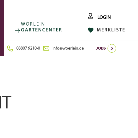
LOGIN
WÖRLEIN
GARTENCENTER
MERKLISTE
FACEBOOK
FOLGE UNS AUF:
INSTAGRAM
08807 9210-0
info@woerlein.de
JOBS
5
NT