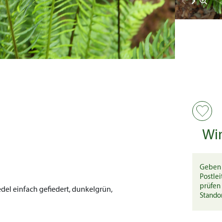
Wi
Geben 
Postlei
prüfen 
el einfach gefiedert, dunkelgrün,
Stando