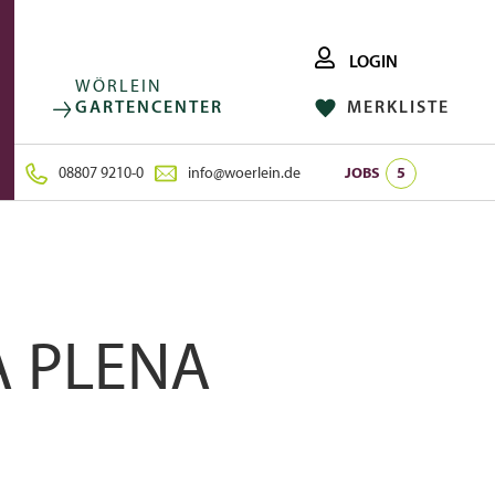
LOGIN
WÖRLEIN
GARTENCENTER
MERKLISTE
FACEBOOK
FOLGE UNS AUF:
INSTAGRAM
08807 9210-0
info@woerlein.de
JOBS
5
A PLENA