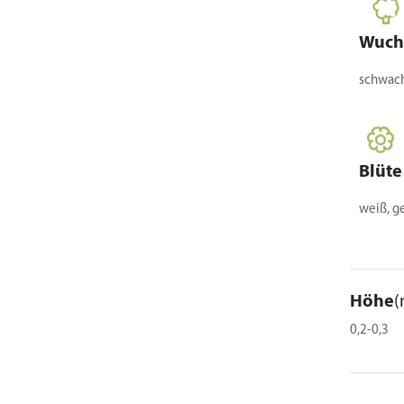
Wuch
schwach
Blüte
weiß, gef
Höhe
(
0,2-0,3