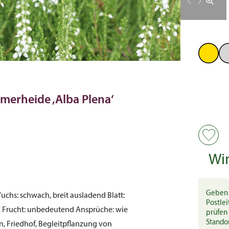
mmerheide ‚Alba Plena‘
Wi
Geben 
uchs:
schwach, breit ausladend
Blatt:
Postlei
X
Frucht:
unbedeutend
Ansprüche:
wie
prüfen 
Stando
 Friedhof, Begleitpflanzung von