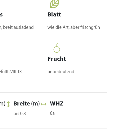
s
Blatt
, breit ausladend
wie die Art, aber frischgrün
Frucht
üllt, VIII-IX
unbedeutend
m)
Breite
(m)
WHZ
6a
bis 0,3