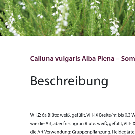
Calluna vulgaris Alba Plena – So
Beschreibung
WHZ:
6a
Blüte:
weiß, gefüllt, VIII-IX
Breite/m:
bis 0,3
W
wie die Art, aber frischgrün
Blüte:
weiß, gefüllt, VIII-I
die Art
Verwendung:
Gruppenpflanzung, Heidegärten,