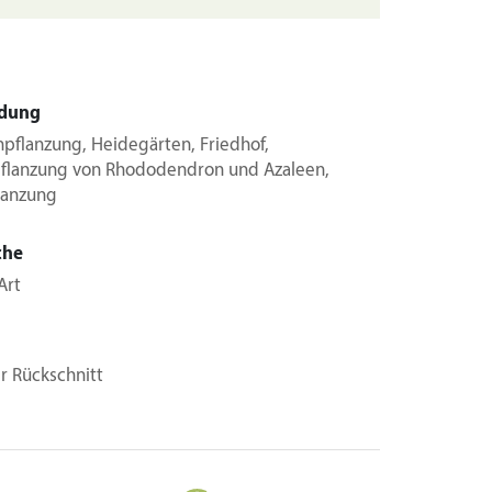
dung
pflanzung, Heidegärten, Friedhof,
pflanzung von Rhododendron und Azaleen,
lanzung
che
Art
er Rückschnitt