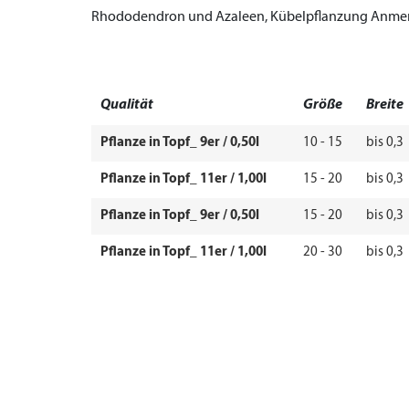
Rhododendron und Azaleen, Kübelpflanzung
Anmer
Qualität
Größe
Breite
Pflanze in Topf_ 9er / 0,50l
10 - 15
bis 0,3
Pflanze in Topf_ 11er / 1,00l
15 - 20
bis 0,3
Pflanze in Topf_ 9er / 0,50l
15 - 20
bis 0,3
Pflanze in Topf_ 11er / 1,00l
20 - 30
bis 0,3