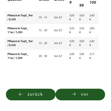
9
100
99
Pflanze in Topf_ 9er
3,03
3,03
2,43
10 - 15
bis 0,7
/ 0,50l
€
€
€
Pflanze in Topf_
3,55
3,55
2,85
15 - 20
bis 0,7
11er / 1,00l
€
€
€
Pflanze in Topf_ 9er
3,03
3,03
2,43
15 - 20
bis 0,7
/ 0,50l
€
€
€
Pflanze in Topf_
3,95
3,95
3,17
20 - 30
bis 0,7
11er / 1,00l
€
€
€
zurück
vor