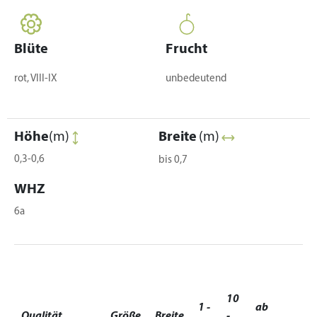
Blüte
Frucht
rot, VIII-IX
unbedeutend
Höhe
(m)
Breite
(m)
0,3-0,6
bis 0,7
WHZ
6a
10
1 -
ab
Qualität
Größe
Breite
-