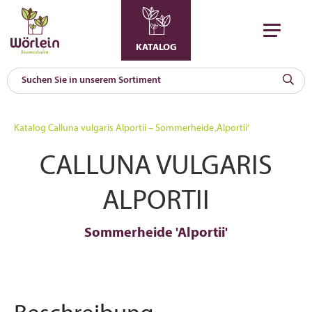
KATALOG
KAT
0
Katalog
Calluna vulgaris Alportii – Sommerheide ‚Alportii‘
a
CALLUNA VULGARIS
A
F
l
ALPORTII
Sommerheide 'Alportii'