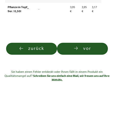
Pflanze in Topf_
3,95
3,95
3,17
-
9er / 0,50l
€
€
€
zurück
vor
Sie haben einen Fehler entdeckt oder Ihnen fällt in einem Produkt ein
Qualitätsmangel auf?
Schreiben Sie uns einfach eine Mail, wir freuen uns auf Ihre
Mithilfe.