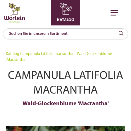
KATALOG
KAT
0
Katalog
Campanula latifolia macrantha – Wald-Glockenblume
a
‚Macrantha‘
A
CAMPANULA LATIFOLIA
F
l
MACRANTHA
Wald-Glockenblume 'Macrantha'