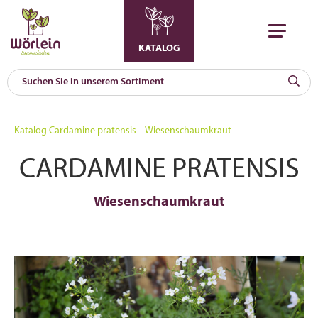
KATALOG
KAT
0
Katalog
Cardamine pratensis – Wiesenschaumkraut
a
CARDAMINE PRATENSIS
A
F
l
Wiesenschaumkraut