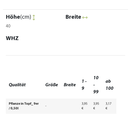
Höhe
(cm)
Breite
40
WHZ
10
1 -
ab
Qualität
Größe
Breite
-
9
100
99
Pflanze in Topf_ 9er
3,95
3,95
3,17
-
/ 0,50l
€
€
€