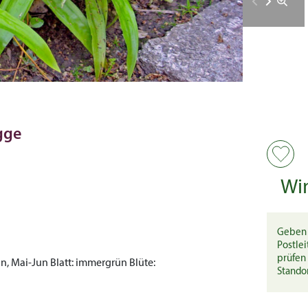
gge
Wi
Geben 
Postlei
prüfen 
n, Mai-Jun
Blatt:
immergrün
Blüte:
Stando