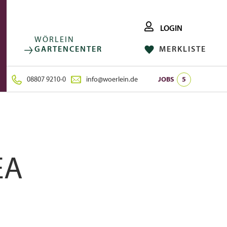
LOGIN
WÖRLEIN
GARTENCENTER
MERKLISTE
FACEBOOK
FOLGE UNS AUF:
INSTAGRAM
08807 9210-0
info@woerlein.de
JOBS
5
EA