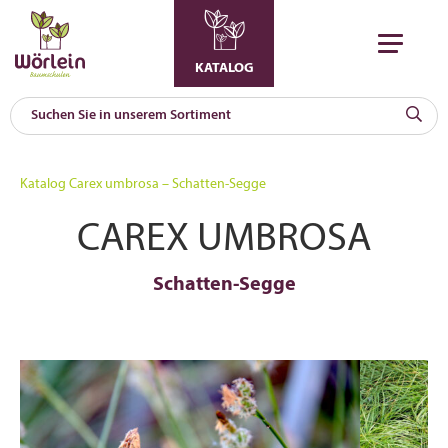
KATALOG
KAT
0
Katalog
Carex umbrosa – Schatten-Segge
a
CAREX UMBROSA
A
F
l
Schatten-Segge