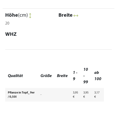
Höhe
(cm)
Breite
20
WHZ
10
1 -
ab
Qualität
Größe
Breite
-
9
100
99
Pflanze in Topf_ 9er
3,95
3,95
3,17
-
/ 0,50l
€
€
€