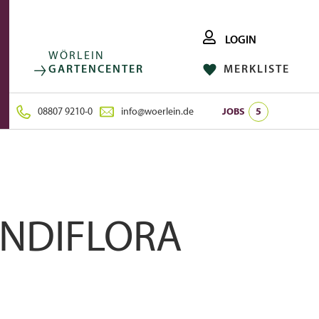
LOGIN
WÖRLEIN
GARTENCENTER
MERKLISTE
FACEBOOK
FOLGE UNS AUF:
INSTAGRAM
08807 9210-0
info@woerlein.de
JOBS
5
NDIFLORA