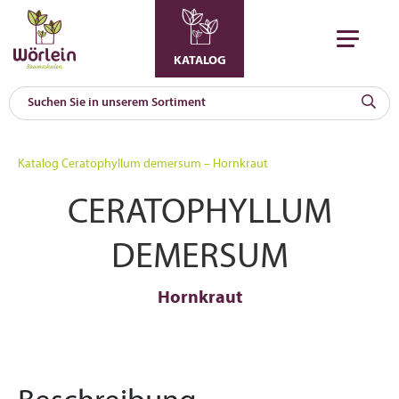
KATALOG
KAT
0
Katalog
Ceratophyllum demersum – Hornkraut
a
CERATOPHYLLUM
A
F
l
DEMERSUM
Hornkraut