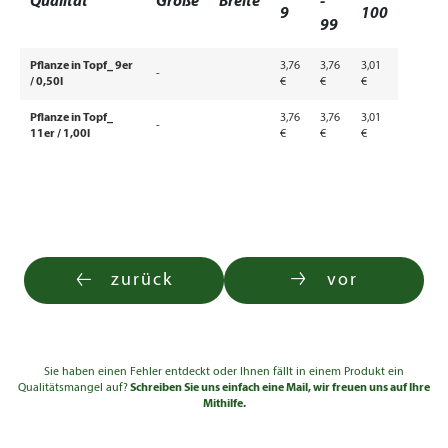
Qualität
Größe
Breite
-
9
100
99
Pflanze in Topf_ 9er
3,76
3,76
3,01
-
/ 0,50l
€
€
€
Pflanze in Topf_
3,76
3,76
3,01
-
11er / 1,00l
€
€
€
zurück
vor
Sie haben einen Fehler entdeckt oder Ihnen fällt in einem Produkt ein
Qualitätsmangel auf?
Schreiben Sie uns einfach eine Mail, wir freuen uns auf Ihre
Mithilfe.