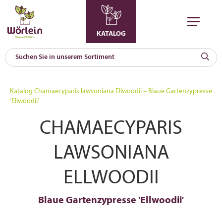
KATALOG
KAT
0
Katalog
Chamaecyparis lawsoniana Ellwoodii – Blaue Gartenzypresse
a
‘Ellwoodii’
A
CHAMAECYPARIS
F
l
LAWSONIANA
ELLWOODII
Blaue Gartenzypresse 'Ellwoodii'