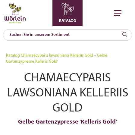
KATALOG
KAT
0
Katalog
Chamaecyparis lawsoniana Kelleriis Gold – Gelbe
a
Gartenzypresse ‚Kelleris Gold‘
A
CHAMAECYPARIS
F
l
LAWSONIANA KELLERIIS
GOLD
Gelbe Gartenzypresse 'Kelleris Gold'