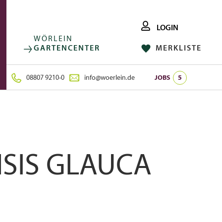
LOGIN
WÖRLEIN
GARTENCENTER
MERKLISTE
FACEBOOK
FOLGE UNS AUF:
INSTAGRAM
08807 9210-0
info@woerlein.de
JOBS
5
SIS GLAUCA