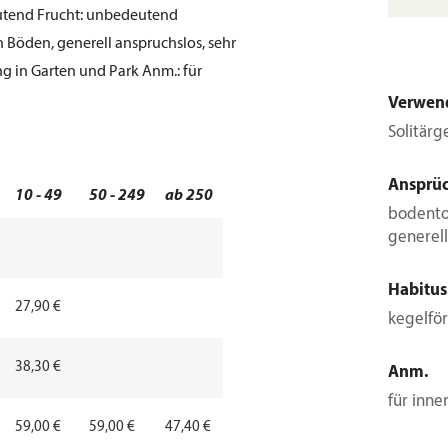
utend
Frucht:
unbedeutend
 Böden, generell anspruchslos, sehr
ung in Garten und Park
Anm.:
für
Verwen
Solitärg
Ansprü
10 - 49
50 - 249
ab 250
bodentol
generell
Habitus
27,90 €
kegelfö
38,30 €
Anm.
für inne
59,00 €
59,00 €
47,40 €