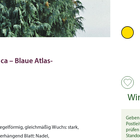
a – Blaue Atlas-
Wi
Geben 
Postlei
egelförmig, gleichmäßig
Wuchs:
stark,
prüfen 
 überhängend
Blatt:
Nadel,
Stando