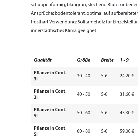
schuppenförmig, blaugrün, stechend
Blüte:
unbede
Ansprüche:
bodentolerant, optimal auf aufbereiteten
frosthart
Verwendung:
Solitärgehölz für Einzelstell
innerstädtisches Klima geeignet
Qualität
Größe
Breite
1 - 9
Pflanze in Cont.
30 - 40
5-6
24,20 €
3l
Pflanze in Cont.
40 - 50
5-6
31,60 €
3l
Pflanze in Cont.
50 - 60
5-6
43,30 €
5l
Pflanze in Cont.
60 - 80
5-6
59,00 €
5l