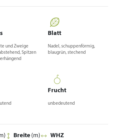
s
Blatt
Äste und Zweige
Nadel, schuppenförmig,
 abstehend, Spitzen
blaugrün, stechend
berhängend
Frucht
utend
unbedeutend
m)
Breite
(m)
WHZ