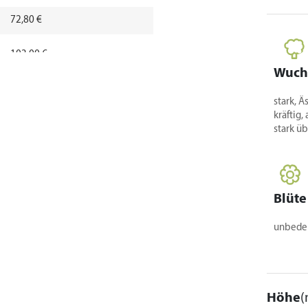
72,80 €
103,00 €
Wuch
146,00 €
stark, 
kräftig,
stark ü
Blüte
unbede
Höhe
(