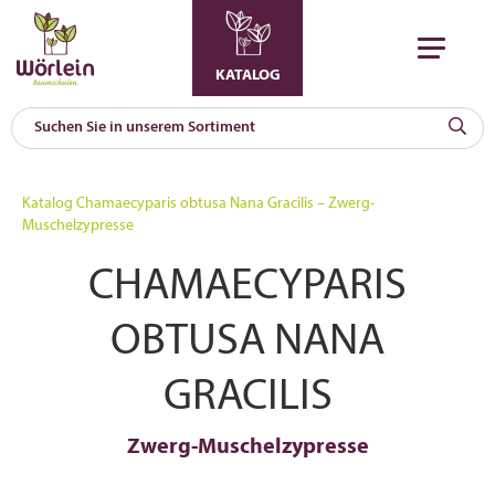
KATALOG
KAT
0
Katalog
Chamaecyparis obtusa Nana Gracilis – Zwerg-
a
Muschelzypresse
A
CHAMAECYPARIS
F
l
OBTUSA NANA
GRACILIS
Zwerg-Muschelzypresse