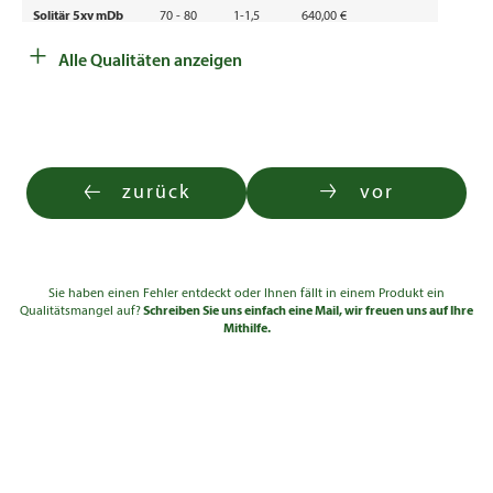
Solitär 5xv mDb
70 - 80
1-1,5
640,00 €
+
Solitär 6xv mDb
80 - 90
1-1,5
865,00 €
Alle Qualitäten anzeigen
Solitär 6xv mDb
90 - 100
1-1,5
1.150,00 €
Solitär 6xv mDb
100 - 110
1-1,5
1.590,00 €
Solitär 6xv mDb
110 - 120
1-1,5
1.940,00 €
zurück
vor
Sie haben einen Fehler entdeckt oder Ihnen fällt in einem Produkt ein
Qualitätsmangel auf?
Schreiben Sie uns einfach eine Mail, wir freuen uns auf Ihre
Mithilfe.