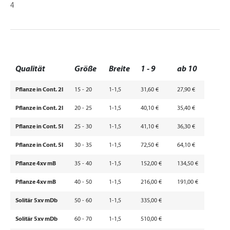
4
Qualität
Größe
Breite
1 - 9
ab 10
Pflanze in Cont. 2l
15 - 20
1-1,5
31,60 €
27,90 €
Pflanze in Cont. 2l
20 - 25
1-1,5
40,10 €
35,40 €
Pflanze in Cont. 5l
25 - 30
1-1,5
41,10 €
36,30 €
Pflanze in Cont. 5l
30 - 35
1-1,5
72,50 €
64,10 €
Pflanze 4xv mB
35 - 40
1-1,5
152,00 €
134,50 €
Pflanze 4xv mB
40 - 50
1-1,5
216,00 €
191,00 €
Solitär 5xv mDb
50 - 60
1-1,5
335,00 €
Solitär 5xv mDb
60 - 70
1-1,5
510,00 €