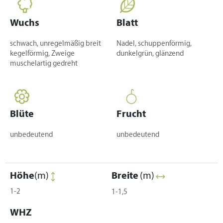
Wuchs
Blatt
schwach, unregelmäßig breit
Nadel, schuppenförmig,
kegelförmig, Zweige
dunkelgrün, glänzend
muschelartig gedreht
Blüte
Frucht
unbedeutend
unbedeutend
Höhe
(m)
Breite
(m)
1-2
1-1,5
WHZ