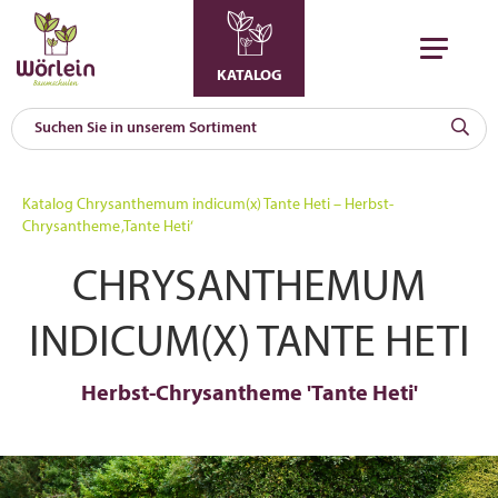
KATALOG
KAT
0
Katalog
Chrysanthemum indicum(x) Tante Heti – Herbst-
a
Chrysantheme ‚Tante Heti‘
A
CHRYSANTHEMUM
F
l
INDICUM(X) TANTE HETI
Herbst-Chrysantheme 'Tante Heti'