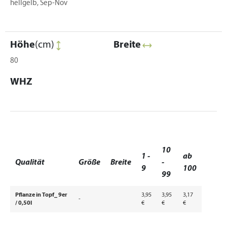
hellgelb, Sep-Nov
Höhe
(cm)
Breite
80
WHZ
10
1 -
ab
Qualität
Größe
Breite
-
9
100
99
Pflanze in Topf_ 9er
3,95
3,95
3,17
-
/ 0,50l
€
€
€