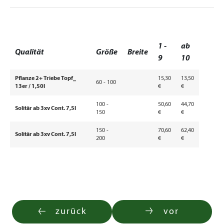
1 -
ab
Qualität
Größe
Breite
9
10
Pflanze 2+ Triebe Topf_
15,30
13,50
60 - 100
13er / 1,50l
€
€
100 -
50,60
44,70
Solitär ab 3xv Cont. 7,5l
150
€
€
150 -
70,60
62,40
Solitär ab 3xv Cont. 7,5l
200
€
€
zurück
vor