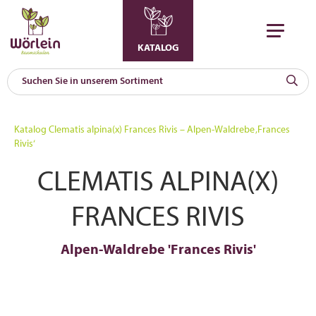
KATALOG
KAT
0
Katalog
Clematis alpina(x) Frances Rivis – Alpen-Waldrebe ‚Frances
a
Rivis‘
A
CLEMATIS ALPINA(X)
F
l
FRANCES RIVIS
Alpen-Waldrebe 'Frances Rivis'