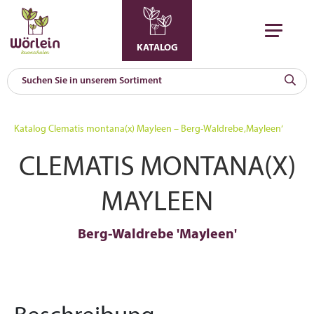
KATALOG
KAT
0
Katalog
Clematis montana(x) Mayleen – Berg-Waldrebe ‚Mayleen‘
a
CLEMATIS MONTANA(X)
A
F
l
MAYLEEN
Berg-Waldrebe 'Mayleen'