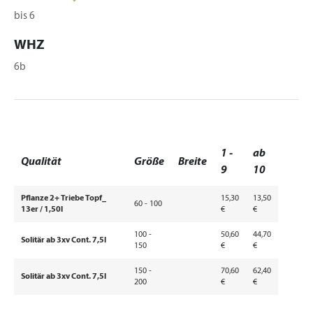
bis 6
WHZ
6b
1 -
ab
Qualität
Größe
Breite
9
10
Pflanze 2+ Triebe Topf_
15,30
13,50
60 - 100
13er / 1,50l
€
€
100 -
50,60
44,70
Solitär ab 3xv Cont. 7,5l
150
€
€
150 -
70,60
62,40
Solitär ab 3xv Cont. 7,5l
200
€
€