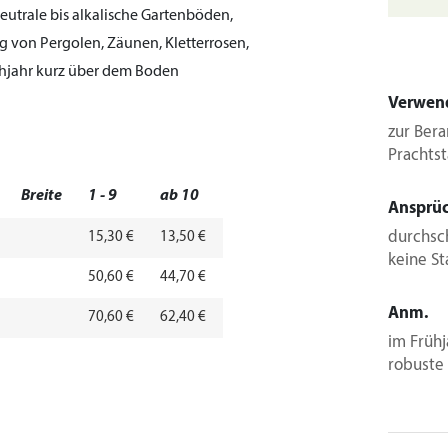
eutrale bis alkalische Gartenböden,
 von Pergolen, Zäunen, Kletterrosen,
hjahr kurz über dem Boden
Verwen
zur Bera
Prachts
Breite
1 - 9
ab 10
Ansprü
durchsch
15,30 €
13,50 €
keine S
50,60 €
44,70 €
Anm.
70,60 €
62,40 €
im Früh
robuste