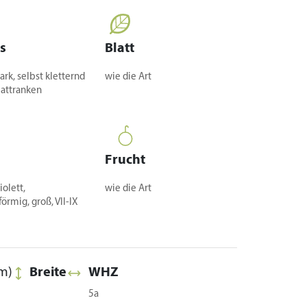
s
Blatt
ark, selbst kletternd
wie die Art
lattranken
Frucht
iolett,
wie die Art
örmig, groß, VII-IX
m)
Breite
WHZ
5a