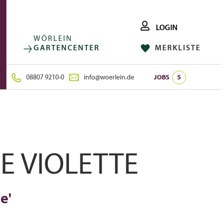
LOGIN
WÖRLEIN
GARTENCENTER
MERKLISTE
FACEBOOK
FOLGE UNS AUF:
INSTAGRAM
08807 9210-0
info@woerlein.de
JOBS
5
LE VIOLETTE
e'