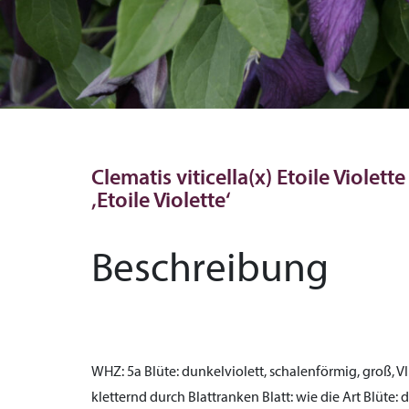
Clematis viticella(x) Etoile Violett
‚Etoile Violette‘
Beschreibung
WHZ:
5a
Blüte:
dunkelviolett, schalenförmig, groß, VI
kletternd durch Blattranken
Blatt:
wie die Art
Blüte:
d