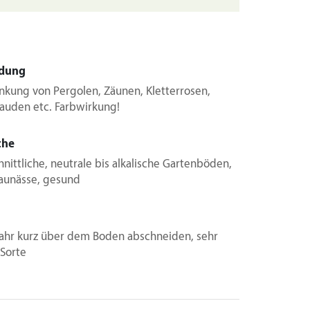
dung
nkung von Pergolen, Zäunen, Kletterrosen,
tauden etc. Farbwirkung!
che
nittliche, neutrale bis alkalische Gartenböden,
taunässe, gesund
jahr kurz über dem Boden abschneiden, sehr
 Sorte