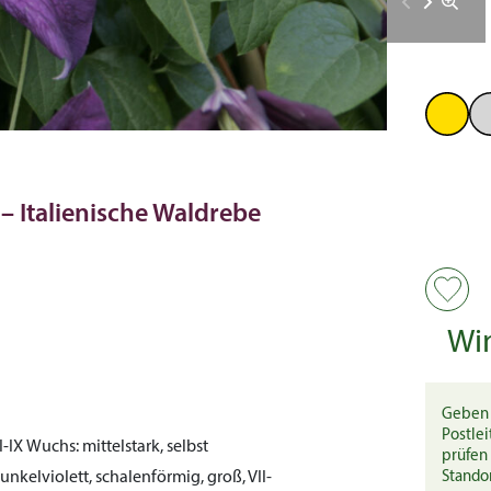
e – Italienische Waldrebe
Wi
Geben 
Postlei
I-IX
Wuchs:
mittelstark, selbst
prüfen 
unkelviolett, schalenförmig, groß, VII-
Stando