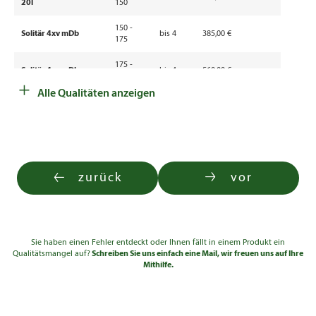
20l
150
150 -
Solitär 4xv mDb
bis 4
385,00 €
175
175 -
Solitär 4xv mDb
bis 4
560,00 €
200
+
Alle Qualitäten anzeigen
200 -
1.080,00
Solitär 5xv mDb
bis 4
250
€
250 -
1.730,00
Solitär 5xv mDb
bis 4
300
€
300 -
2.220,00
zurück
vor
Solitär 5xv mDb
bis 4
350
€
Sie haben einen Fehler entdeckt oder Ihnen fällt in einem Produkt ein
Qualitätsmangel auf?
Schreiben Sie uns einfach eine Mail, wir freuen uns auf Ihre
Mithilfe.