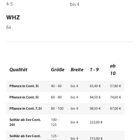
4-5
bis 4
WHZ
6a
ab
Qualität
Größe
Breite
1 - 9
10
Pflanze in Cont. 3l
40 - 60
bis 4
65,40 €
57,80 €
Pflanze in Cont. 5l
60 - 80
bis 4
84,50 €
74,60 €
Pflanze in Cont. 7,5l
80 - 100
bis 4
98,50 €
87,00 €
Solitär ab 3xv Cont.
100 -
bis 4
222,00 €
20l
125
Solitär ab 3xv Cont.
125 -
bis 4
315,00 €