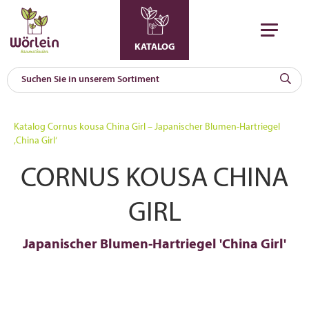
KATALOG
KAT
0
Katalog
Cornus kousa China Girl – Japanischer Blumen-Hartriegel
a
‚China Girl‘
A
CORNUS KOUSA CHINA
F
l
GIRL
Japanischer Blumen-Hartriegel 'China Girl'