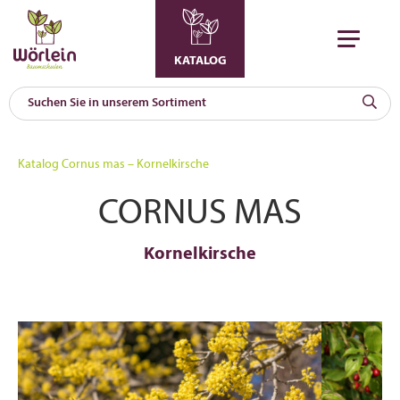
KATALOG
KAT
0
Katalog
Cornus mas – Kornelkirsche
a
CORNUS MAS
A
F
l
Kornelkirsche