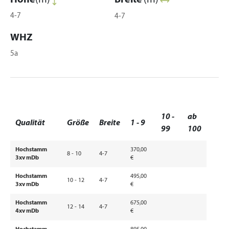
Höhe
(m)
Breite
(m)
4-7
4-7
WHZ
5a
10 -
ab
Qualität
Größe
Breite
1 - 9
99
100
Hochstamm
370,00
8 - 10
4-7
3xv mDb
€
Hochstamm
495,00
10 - 12
4-7
3xv mDb
€
Hochstamm
675,00
12 - 14
4-7
4xv mDb
€