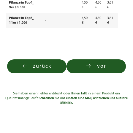
Pflanze in Topf_
4,50
4,50
3,61
-
9er / 0,50l
€
€
€
Pflanze in Topf_
4,50
4,50
3,61
-
11er / 1,00l
€
€
€
zurück
vor
Sie haben einen Fehler entdeckt oder Ihnen fällt in einem Produkt ein
Qualitätsmangel auf?
Schreiben Sie uns einfach eine Mail, wir freuen uns auf Ihre
Mithilfe.