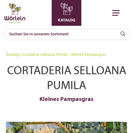
KATALOG
KAT
0
Katalog
Cortaderia selloana Pumila – Kleines Pampasgras
a
CORTADERIA SELLOANA
A
F
l
PUMILA
Kleines Pampasgras