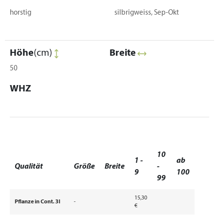
horstig
silbrigweiss, Sep-Okt
Höhe
(cm)
Breite
50
WHZ
10
1 -
ab
Qualität
Größe
Breite
-
9
100
99
15,30
Pflanze in Cont. 3l
-
€