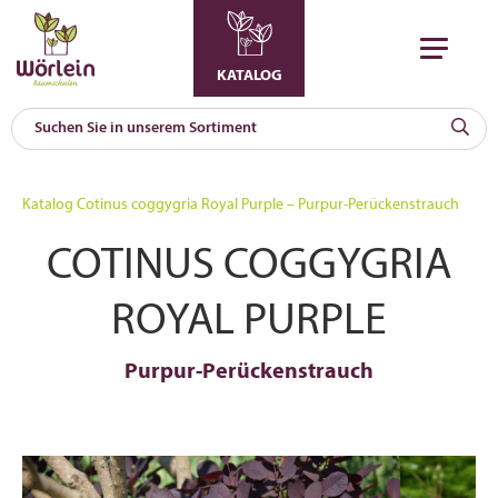
KATALOG
KAT
0
Katalog
Cotinus coggygria Royal Purple – Purpur-Perückenstrauch
a
COTINUS COGGYGRIA
A
F
l
ROYAL PURPLE
Purpur-Perückenstrauch