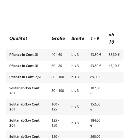
ab
Qualität
Größe
Breite
1 - 9
10
Pflanze in Cont. 3l
40 - 60
bis 3
43,30 €
38,30 €
Pflanze in Cont. 3l
60 - 80
bis 3
53,30 €
47,10 €
Pflanze in Cont. 7,5l
80 - 100
bis 3
89,00 €
Solitär ab 3xv Cont.
107,50
80 - 100
bis 3
20l
€
Solitär ab 3xv Cont.
100 -
152,00
bis 3
20l
125
€
Solitär ab 3xv Cont.
125 -
184,00
bis 3
20l
150
€
Solitär ab 3xv Cont.
150 -
260,00