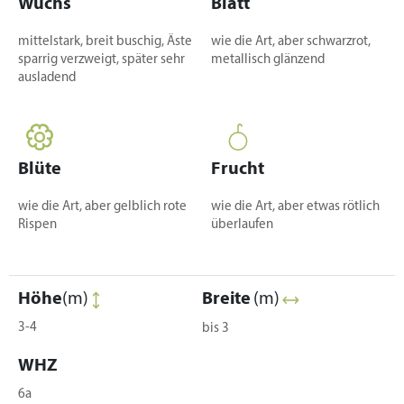
Wuchs
Blatt
mittelstark, breit buschig, Äste
wie die Art, aber schwarzrot,
sparrig verzweigt, später sehr
metallisch glänzend
ausladend
Blüte
Frucht
wie die Art, aber gelblich rote
wie die Art, aber etwas rötlich
Rispen
überlaufen
Höhe
(m)
Breite
(m)
3-4
bis 3
WHZ
6a