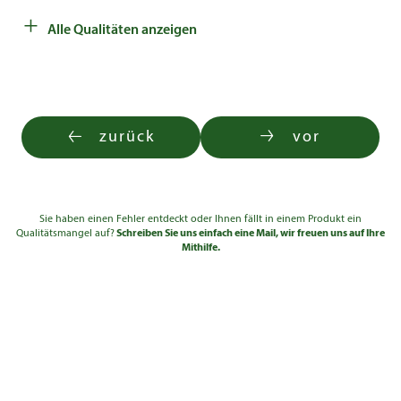
bis 3
50l
175
€
+
Alle Qualitäten anzeigen
Solitär ab 3xv Cont.
175 -
335,00
bis 3
50l
200
€
zurück
vor
Sie haben einen Fehler entdeckt oder Ihnen fällt in einem Produkt ein
Qualitätsmangel auf?
Schreiben Sie uns einfach eine Mail, wir freuen uns auf Ihre
Mithilfe.