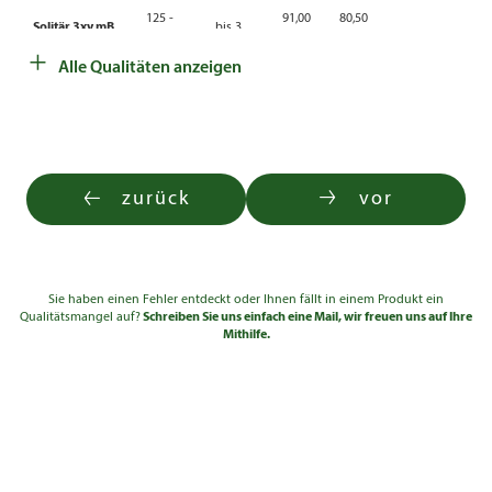
125 -
91,00
80,50
Solitär 3xv mB
bis 3
150
€
€
+
Alle Qualitäten anzeigen
150 -
120,00
106,00
Solitär 3xv mB
bis 3
175
€
€
175 -
152,00
134,50
Solitär 3xv mB
bis 3
200
€
€
200 -
234,00
zurück
vor
Solitär 3xv mB
bis 3
250
€
Sie haben einen Fehler entdeckt oder Ihnen fällt in einem Produkt ein
Qualitätsmangel auf?
Schreiben Sie uns einfach eine Mail, wir freuen uns auf Ihre
Mithilfe.