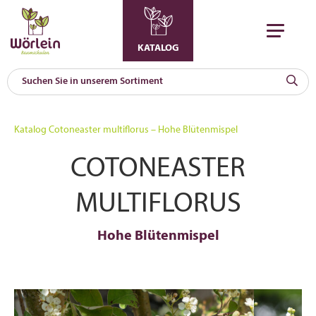
KATALOG
KAT
0
Katalog
Cotoneaster multiflorus – Hohe Blütenmispel
a
COTONEASTER
A
F
l
MULTIFLORUS
Hohe Blütenmispel