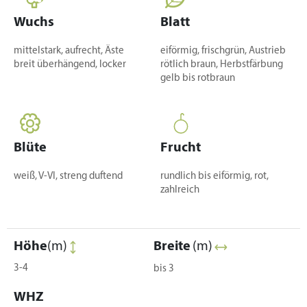
Wuchs
Blatt
mittelstark, aufrecht, Äste
eiförmig, frischgrün, Austrieb
breit überhängend, locker
rötlich braun, Herbstfärbung
gelb bis rotbraun
Blüte
Frucht
weiß, V-VI, streng duftend
rundlich bis eiförmig, rot,
zahlreich
Höhe
(m)
Breite
(m)
3-4
bis 3
WHZ