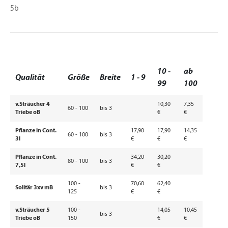
5b
10 -
ab
Qualität
Größe
Breite
1 - 9
99
100
v.Sträucher 4
10,30
7,35
60 - 100
bis 3
Triebe oB
€
€
Pflanze in Cont.
17,90
17,90
14,35
60 - 100
bis 3
3l
€
€
€
Pflanze in Cont.
34,20
30,20
80 - 100
bis 3
7,5l
€
€
100 -
70,60
62,40
Solitär 3xv mB
bis 3
125
€
€
v.Sträucher 5
100 -
14,05
10,45
bis 3
Triebe oB
150
€
€