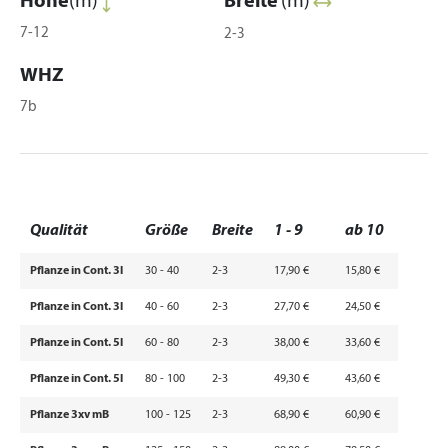
Höhe
(m)
Breite
(m)
7-12
2-3
WHZ
7b
Qualität
Größe
Breite
1 - 9
ab 10
Pflanze in Cont. 3l
30 - 40
2-3
17,90 €
15,80 €
Pflanze in Cont. 3l
40 - 60
2-3
27,70 €
24,50 €
Pflanze in Cont. 5l
60 - 80
2-3
38,00 €
33,60 €
Pflanze in Cont. 5l
80 - 100
2-3
49,30 €
43,60 €
Pflanze 3xv mB
100 - 125
2-3
68,90 €
60,90 €