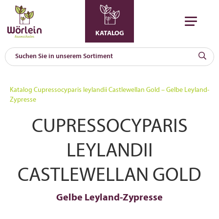
KATALOG
KAT
0
Katalog
Cupressocyparis leylandii Castlewellan Gold – Gelbe Leyland-
a
Zypresse
A
CUPRESSOCYPARIS
F
l
LEYLANDII
CASTLEWELLAN GOLD
Gelbe Leyland-Zypresse